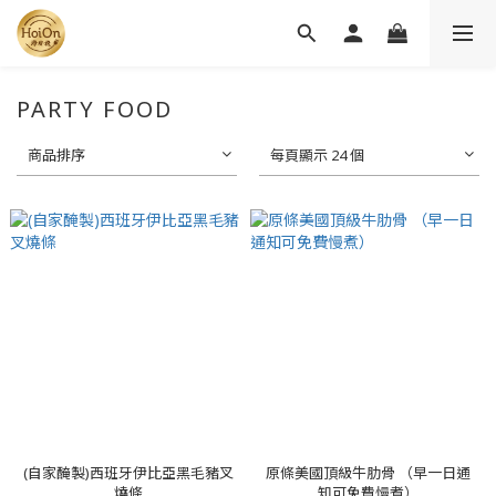
PARTY FOOD
商品排序
每頁顯示 24 個
(自家醃製)西班牙伊比亞黑毛豬叉
原條美國頂級牛肋骨 （早一日通
燒條
知可免費慢煮）