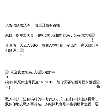
現貨供應唔洗等！ 實重計價有得揀
親自下廚炮製美食，整斧頭扒就相對容易，又有儀式感
無論係一大班人BBQ，兩個人撐枱腳，定係同一家大細分享
都好適合
 獨立真空包裝, 支援快速解凍
(斧頭扒原件連骨長度16~18吋，如你需要切斷可提前說喔
〜)
戰斧牛扒，這種獨特的牛肉切割方式，由於牛扒連接長骨，
狀似印地安戰斧而得名。斧頭扒其實是牛隻的肋骨位置，通