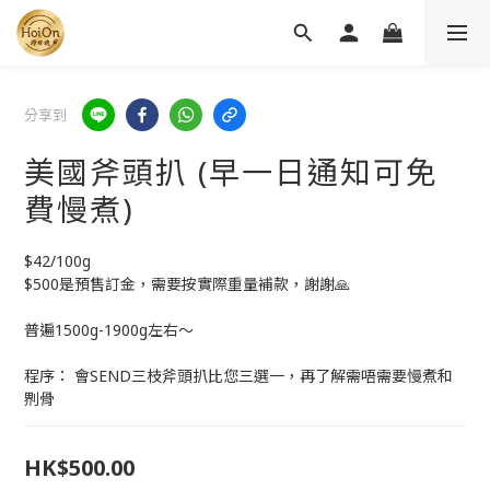
分享到
美國斧頭扒 (早一日通知可免
費慢煮)
$42/100g
$500是預售訂金，需要按實際重量補款，謝謝🙏
普遍1500g-1900g左右～
程序： 會SEND三枝斧頭扒比您三選一，再了解需唔需要慢煮和
𠝹骨
HK$500.00