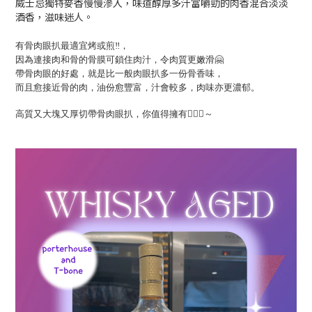
威士忌獨特麥香慢慢滲入，味道醇厚多汁富嚼勁的肉香混合淡淡
酒香，滋味迷人。
有骨肉眼扒最適宜烤或煎‼️，
因為連接肉和骨的骨膜可鎖住肉汁，令肉質更嫩滑🤗
帶骨肉眼的好處，就是比一般肉眼扒多一份骨香味，
而且愈接近骨的肉，油份愈豐富，汁會較多，肉味亦更濃郁。
高質又大塊又厚切帶骨肉眼扒，你值得擁有
👍🏻😎
～