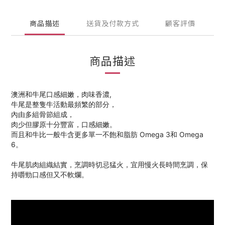
商品描述
送貨及付款方式
顧客評價
商品描述
澳洲和牛尾口感細嫩，肉味香濃,
牛尾是整隻牛活動最頻繁的部分，
內由多組骨節組成，
肉少但膠原十分豐富，口感細嫩。
而且和牛比一般牛含更多單一不飽和脂肪 Omega 3和 Omega
6。
牛尾肌肉組織結實，烹調時切忌猛火，宜用慢火長時間烹調，保
持嚼勁口感但又不軟爛。