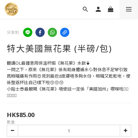
分享到
特大美國無花果 (半磅/包)
聽講OL最鍾意用保溫杯焗《無花果》水飲🍵
一問之下，原來《無花果》係有助身體補水💦對休息不足🐼引致
既喉嚨痛有作用😍見到最近d皮膚唔多夠水份，喉嚨又乾乾地，梗
係整返杯比自己嘆下啦😚😚😚
小貼士😎最靚嘅《無花果》唔使諗一定係「美國加州」嚟㗎啦👍🏻
👍🏻👍🏻
HK$85.00
數量