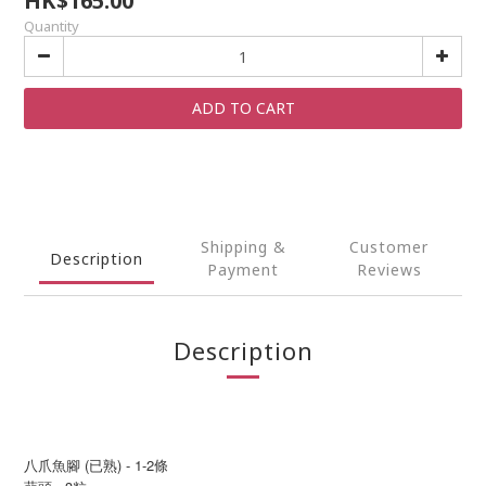
HK$165.00
Quantity
ADD TO CART
Shipping &
Customer
Description
Payment
Reviews
Description
八爪魚腳 (已熟) - 1-2條