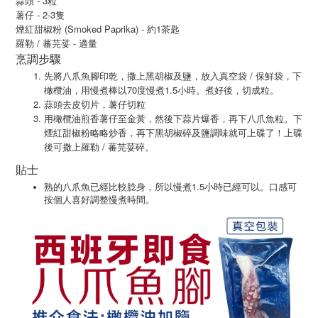
蒜頭 - 3粒
薯仔 - 2-3隻
煙紅甜椒粉 (Smoked Paprika) - 約1茶匙
羅勒 / 蕃芫荽 - 適量
烹調步驟
先將八爪魚腳印乾，撒上黑胡椒及鹽，放入真空袋 / 保鮮袋，下
橄欖油，用慢煮棒以70度慢煮1.5小時。煮好後，切成粒。
蒜頭去皮切片，薯仔切粒
用橄欖油煎香薯仔至金黃，然後下蒜片爆香，再下八爪魚粒。下
煙紅甜椒粉略略炒香，再下黑胡椒碎及鹽調味就可上碟了！上碟
後可撒上羅勒 / 蕃芫荽碎。
貼士
1.5
熟的八爪魚已經比較腍身，所以慢煮
小時已經可以。口感可
按個人喜好調整慢煮時間。